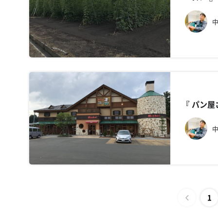
中
『 パン
中
1