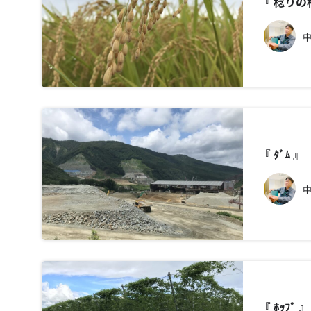
『 稔り
中
中
『 ﾎｯﾌ