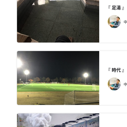
『 足湯
中
『 時代
中