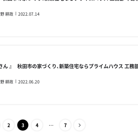
野 耕政
2022.07.14
屋さん 』 秋田市の家づくり､新築住宅ならプライムハウス 工務
野 耕政
2022.06.20
…
2
3
4
7