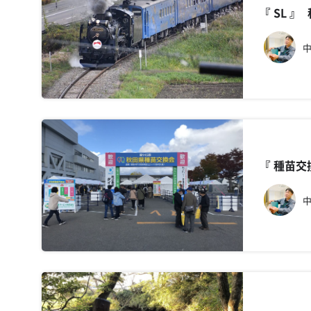
『 SL
中
『 種苗
中