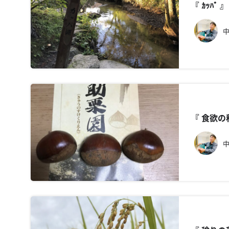
『 ｶｯﾊ
中
『 食欲
中