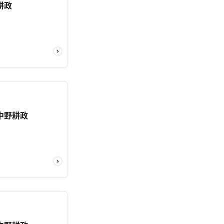
耕政
中野耕政