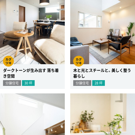
ダークトーンが生み出す 落ち着
木と光とスチールと。美しく整う
き空間
暮らし
分譲住宅
30
坪
分譲住宅
28
坪