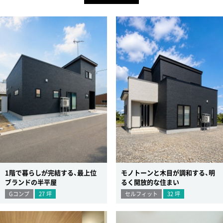
1階で暮らしが完結する、最上位
モノトーンと木目が調和する、明
ブランドの半平屋
るく開放的な住まい
Gコンプ
27
坪
セルフィット
32
坪