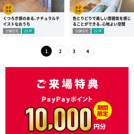
くつろぎ感のある、ナチュラルテ
色とりどりで楽しい雰囲気を感じ
イストなおうち
ることができる、心地よい空間
分譲住宅
29
坪
分譲住宅
22
坪
1
2
3
4