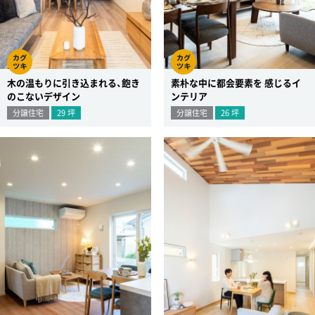
木の温もりに引き込まれる、飽き
素朴な中に都会要素を 感じるイ
のこないデザイン
ンテリア
分譲住宅
29
坪
分譲住宅
26
坪