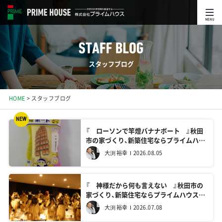
MENU
スタッフブログ
HOME
スタッフブログ
NEW
『 ローソンで竿燈バナナボート 』秋田
市の家づくり、新築住宅ならプライムハウ
ス 現場管理 大渕裕幸
大渕 裕幸
2026.08.05
『 神様だから何も言えない 』秋田市の
家づくり、新築住宅ならプライムハウス
現場管理 大渕裕幸
大渕 裕幸
2026.07.08