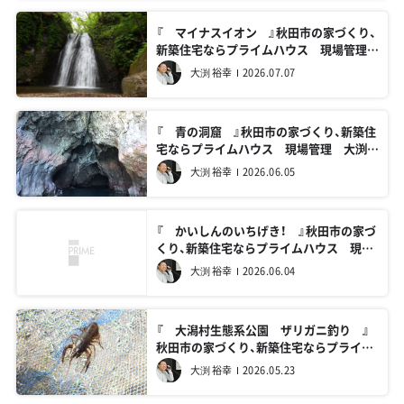
『 マイナスイオン 』秋田市の家づくり、
新築住宅ならプライムハウス 現場管理
大渕裕幸
大渕 裕幸
2026.07.07
『 青の洞窟 』秋田市の家づくり、新築住
宅ならプライムハウス 現場管理 大渕裕
幸
大渕 裕幸
2026.06.05
『 かいしんのいちげき！ 』秋田市の家づ
くり、新築住宅ならプライムハウス 現場
管理 大渕裕幸
大渕 裕幸
2026.06.04
『 大潟村生態系公園 ザリガニ釣り 』
秋田市の家づくり、新築住宅ならプライム
ハウス 現場管理 大渕裕幸
大渕 裕幸
2026.05.23