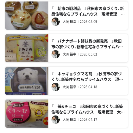
『 朝市の戦利品 』秋田市の家づくり、新
築住宅ならプライムハウス 現場管理 大
渕裕幸
大渕 裕幸
2026.05.09
『 バナナボート姉妹品の新発売 』秋田
市の家づくり、新築住宅ならプライムハウ
ス 現場管理 大渕裕幸
大渕 裕幸
2026.05.02
『 ホッキョクグマ名前 』秋田市の家づ
くり、新築住宅ならプライムハウス 現場
管理 大渕裕幸
大渕 裕幸
2026.04.18
『 苺&チョコ 』秋田市の家づくり、新築
住宅ならプライムハウス 現場管理 大渕
裕幸
大渕 裕幸
2026.04.17